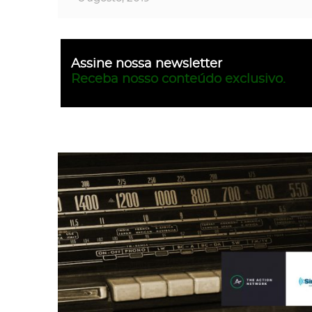
Assine nossa newsletter
Receba nosso conteúdo exclusivo.