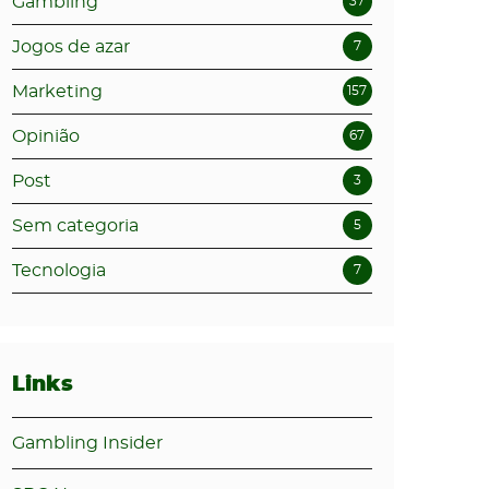
Gambling
37
Jogos de azar
7
Marketing
157
Opinião
67
Post
3
Sem categoria
5
Tecnologia
7
Links
Gambling Insider