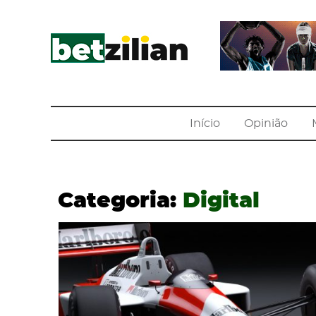
Início
Opinião
Categoria:
Digital