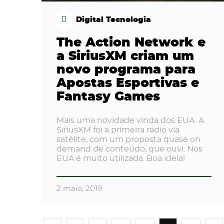
Digital
Tecnologia
The Action Network e
a SiriusXM criam um
novo programa para
Apostas Esportivas e
Fantasy Games
Mais uma novidade vinda dos EUA. A
SiriusXM foi a primeira rádio via
satélite, com um proposta quase on
demand de conteúdo, que ouvi. Nos
EUA é muito utilizada. Boa ideia!
2 maio, 2019