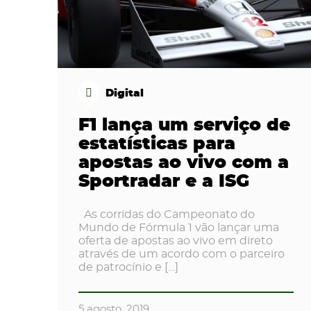
Digital
F1 lança um serviço de
estatísticas para
apostas ao vivo com a
Sportradar e a ISG
As corridas do Campeonato do
Mundo de Fórmula 1 vão lançar uma
oferta de apostas ao vivo em direto
através de um acordo com o parceiro
de patrocínio e […]
5 agosto, 2019