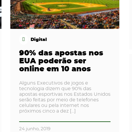
Digital
90% das apostas nos
EUA poderão ser
online em 10 anos
Alguns Executivos de jogos e
tecnologia dizem que 90% das
apostas esportivas nos Estados Unidos
serão feitas por meio de telefones
celulares ou pela internet nos
próximos cinco a dez […]
24 junho, 2019