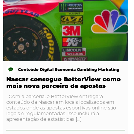
Conteúdo
Digital
Economia
Gambling
Marketing
Nascar consegue BettorView como
mais nova parceira de apostas
Com a parceria, o BettorView entregará
conteúdo da Nascar em locais localizados em
estados onde as apostas esportivas online são
legais e regulamentadas. Isso incluirá a
apresentação de estatísticas […]