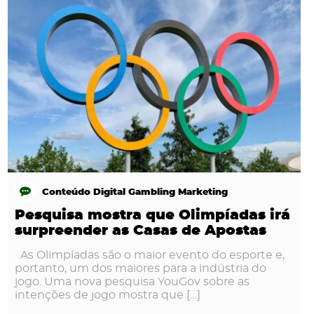
Conteúdo
Digital
Gambling
Marketing
Pesquisa mostra que Olimpíadas irá
surpreender as Casas de Apostas
As Olimpíadas são o maior evento do esporte e,
portanto, um dos maiores para a indústria do
jogo. Uma nova pesquisa YouGov sobre as
intenções de jogo mostra que […]