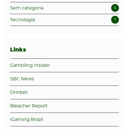
Sem categoria
5
Tecnologia
7
Links
Gambling Insider
SBC News
Drinbet
Bleacher Report
iGaming Brazil