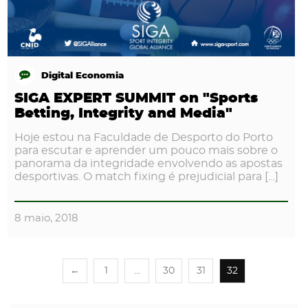
Digital
Economia
SIGA EXPERT SUMMIT on "Sports
Betting, Integrity and Media"
Hoje estou na Faculdade de Desporto do Porto
para escutar e aprender um pouco mais sobre o
panorama da integridade envolvendo as apostas
desportivas. O match fixing é prejudicial para […]
8 maio, 2018
←
1
…
30
31
32