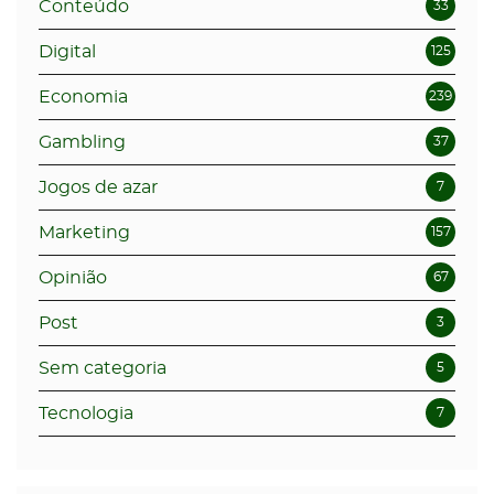
Conteúdo
33
Digital
125
Economia
239
Gambling
37
Jogos de azar
7
Marketing
157
Opinião
67
Post
3
Sem categoria
5
Tecnologia
7