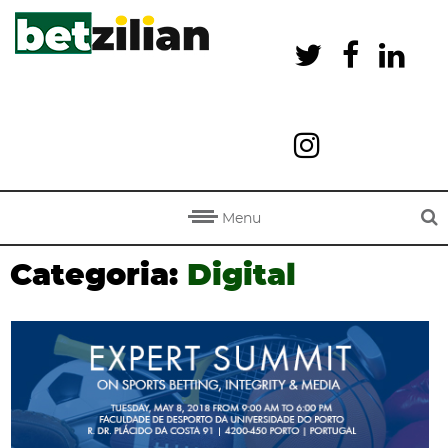
Menu
Categoria:
Digital