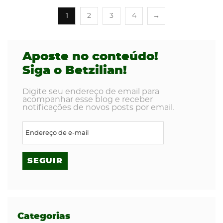
1
2
3
4
→
Aposte no conteúdo!
Siga o Betzilian!
Digite seu endereço de email para
acompanhar esse blog e receber
notificações de novos posts por email.
Categorias