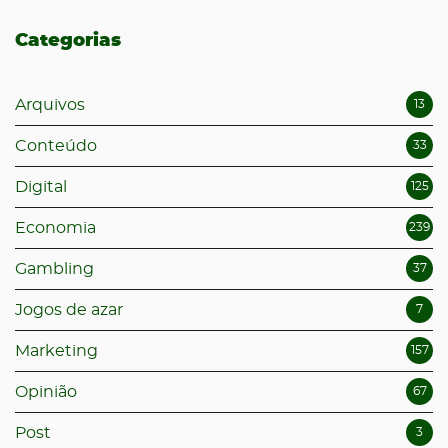
Categorias
Arquivos
13
Conteúdo
33
Digital
125
Economia
239
Gambling
37
Jogos de azar
7
Marketing
157
Opinião
67
Post
3