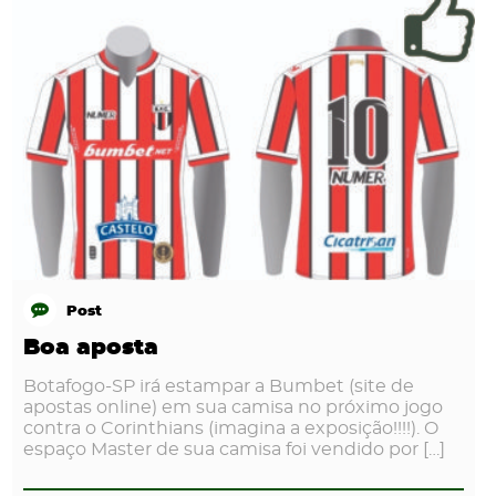
Post
Boa aposta
Botafogo-SP irá estampar a Bumbet (site de
apostas online) em sua camisa no próximo jogo
contra o Corinthians (imagina a exposição!!!!). O
espaço Master de sua camisa foi vendido por […]